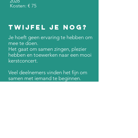
2026
Kosten: € 75​
Twijfel je nog?
Je hoeft geen ervaring te hebben om
mee te doen.
Het gaat om samen zingen, plezier
hebben en toewerken naar een mooi
kerstconcert.
Veel deelnemers vinden het fijn om
samen met iemand te beginnen.
Neem dus gerust een vriendin mee.
Ik meld me
aan voor het
projectkoor