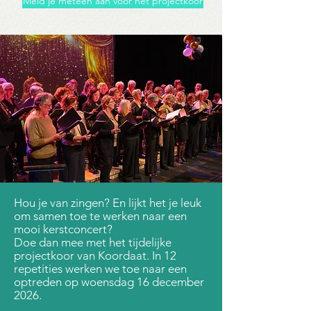
Meld je meteen aan voor het projectkoor
Hou je van zingen? En lijkt het je leuk
om samen toe te werken naar een
mooi kerstconcert?
Doe dan mee met het tijdelijke
projectkoor van Koordaat. In 12
repetities werken we toe naar een
optreden op woensdag 16 december
2026.